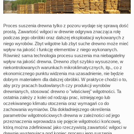
Proces suszenia drewna tylko z pozoru wydaje się sprawą dość
prostą. Zawartość wilgoci w drewnie odgrywa znacząca rolę
podczas jego obróbki oraz dalszej eksploatacji wykowanych z
niego wyrobów. Zbyt wilgotne lub zbyt suche drewno może mieć
wpływ na jakość i funkcję elementów z niego wykonanych.
Również sama technologia procesu suszenia ma niebagatelny
wpływ na jakość drewna. Drewno zbyt szybko wysuszone, w
niekontrolowanych warunkach mikroklimatycznych, itp., co z
ekonomicznego punktu widzenia ma uzasadnienie, nie będzie
dobrym materiałem dla dalszej obróbki. W praktyce chodzi o to,
aby przy pracach budowlanych czy produkcji wyrobów
drewnianych, stosować drewno o "właściwej" wilgotności. Ta
ostatnia zależy z kolei od rodzaju prac, istniejącego lub
oczekiwanego klimatu otoczenia oraz wymagań co do
zachowania wymiarów. Dla dokładniejszego określenia
parametrów wilgotnościowych drewna w zależności od jego
przeznaczenia wprowadza się pojęcie wilgotności końcowej,
którą można zdefiniować jako rzeczywistą zawartość wilgoci w
drewnie występującą pod koniec procesu jego suszenia.