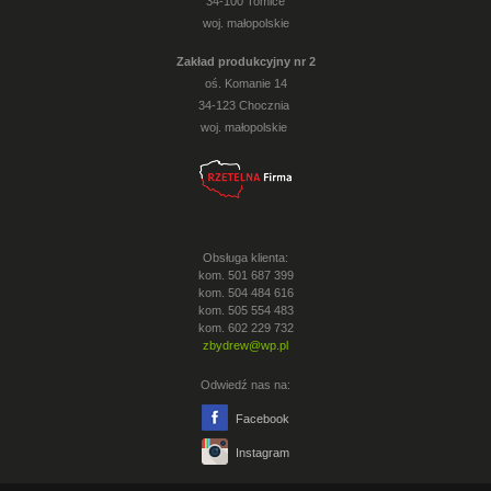
34-100 Tomice
woj. małopolskie
Zakład produkcyjny nr 2
oś. Komanie 14
34-123 Chocznia
woj. małopolskie
Obsługa klienta:
kom. 501 687 399
kom. 504 484 616
kom. 505 554 483
kom. 602 229 732
zbydrew@wp.pl
Odwiedź nas na:
Facebook
Instagram