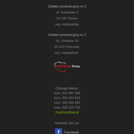
Zakład produkcyjny nr 1
ul. Podstawie 2
34-100 Tomice
woj. małopolskie
Zakład produkcyjny nr 2
oś. Komanie 14
34-123 Chocznia
woj. małopolskie
Obsługa klienta:
kom. 501 687 399
kom. 504 484 616
kom. 505 554 483
kom. 602 229 732
zbydrew@wp.pl
Odwiedź nas na:
Facebook