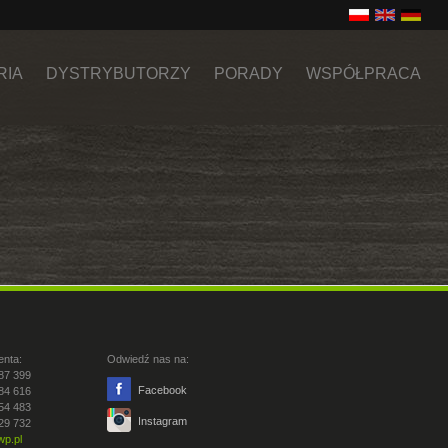
RIA
DYSTRYBUTORZY
PORADY
WSPÓŁPRACA
enta:
Odwiedź nas na:
87 399
Facebook
84 616
54 483
Instagram
29 732
p.pl