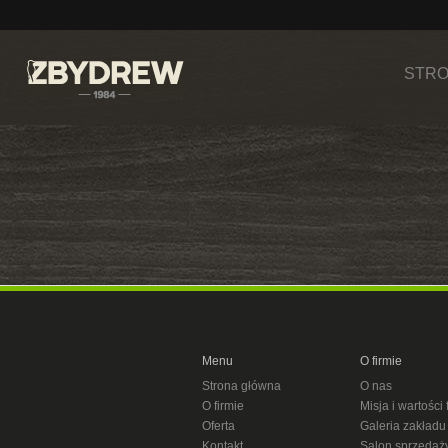
STRO
Menu
O firmie
Strona główna
O nas
O firmie
Misja i wartości 
Oferta
Galeria zakładu
Kontakt
Salon sprzedaż