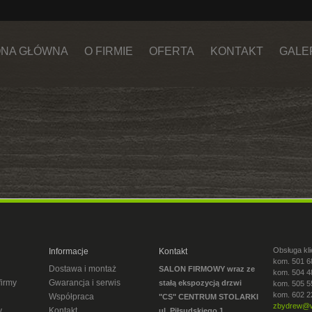
NA GŁÓWNA
O FIRMIE
OFERTA
KONTAKT
GALE
Obsługa kli
Informacje
Kontakt
kom. 501 6
Dostawa i montaż
SALON FIRMOWY wraz ze
kom. 504 4
firmy
Gwarancja i serwis
stałą ekspozycją drzwi
kom. 505 5
kom. 602 2
Współpraca
"CS" CENTRUM STOLARKI
zbydrew@w
y
Kontakt
ul. Piłsudskiego 1