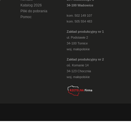
Katalog 2026
34-100 Wadowice
Pliki do pobrania
kom. 502 149 107
Pomoc
kom. 505 554 483
Zakład produkcyjny nr 1
ul. Podstawie 2
34-100 Tomice
woj. małopolskie
Zakład produkcyjny nr 2
oś. Komanie 14
34-123 Chocznia
woj. małopolskie