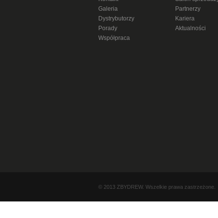
Galeria
Partnerzy
Dystrybutorzy
Kariera
Porady
Aktualności
Współpraca
© 2013 ZBYDREW. Wszelkie prawa zastrzeżone.