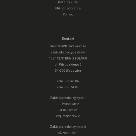
Katalog 2026
Pliki do pobrania
Pomoc
Kontakt
SALON FIRMOWY wraz ze
stałą ekspozycją drzwi
"CS" CENTRUM STOLARKI
ul. Piłsudskiego 1
34-100 Wadowice
kom. 502 149 107
kom. 505 554 483
Zakład produkcyjny nr 1
ul. Podstawie 2
34-100 Tomice
woj. małopolskie
Zakład produkcyjny nr 2
oś. Komanie 14