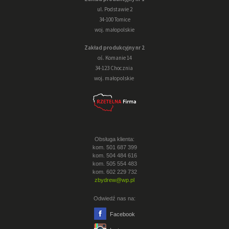
ul. Podstawie 2
34-100 Tomice
woj. małopolskie
Zakład produkcyjny nr 2
oś. Komanie 14
34-123 Chocznia
woj. małopolskie
Obsługa klienta:
kom. 501 687 399
kom. 504 484 616
kom. 505 554 483
kom. 602 229 732
zbydrew@wp.pl
Odwiedź nas na:
Facebook