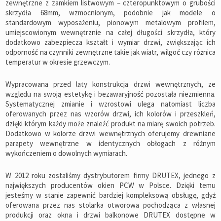
zewnętrzne z zamkiem listwowym – czteropunktowym o grubości
skrzydła 68mm, wzmocnionym, podobnie jak modele o
standardowym wyposażeniu, pionowym metalowym profilem,
umiejscowionym wewnętrznie na całej długości skrzydła, który
dodatkowo zabezpiecza kształt i wymiar drzwi, zwiększając ich
odporność na czynniki zewnętrzne takie jak wiatr, wilgoć czy różnica
temperatur w okresie grzewczym.
Wypracowana przed laty konstrukcja drzwi wewnętrznych, ze
względu na swoją estetykę i bezawaryjność pozostała niezmienna.
Systematycznej zmianie i wzrostowi ulega natomiast liczba
oferowanych przez nas wzorów drzwi, ich kolorów i przeszkleń,
dzięki którym każdy może znaleźć produkt na miarę swoich potrzeb.
Dodatkowo w kolorze drzwi wewnętrznych oferujemy drewniane
parapety wewnętrzne w identycznych obłogach z różnym
wykończeniem o dowolnych wymiarach.
W 2012 roku zostaliśmy dystrybutorem firmy DRUTEX, jednego z
największych producentów okien PCW w Polsce. Dzięki temu
jesteśmy w stanie zapewnić bardziej kompleksową obsługę, gdyż
oferowana przez nas stolarka otworowa pochodząca z własnej
produkcji oraz okna i drzwi balkonowe DRUTEX dostępne w