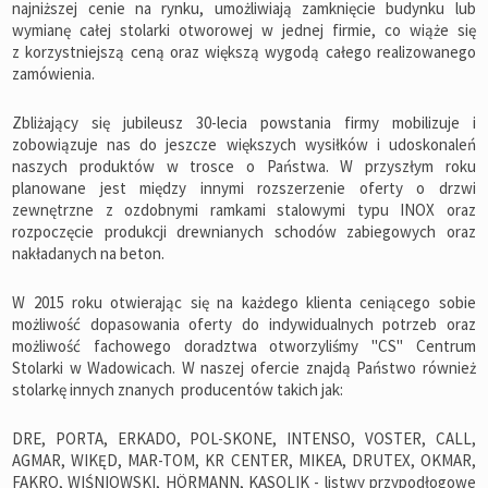
najniższej cenie na rynku, umożliwiają zamknięcie budynku lub
wymianę całej stolarki otworowej w jednej firmie, co wiąże się
z korzystniejszą ceną oraz większą wygodą całego realizowanego
zamówienia.
Zbliżający się jubileusz 30-lecia powstania firmy mobilizuje i
zobowiązuje nas do jeszcze większych wysiłków i udoskonaleń
naszych produktów w trosce o Państwa. W przyszłym roku
planowane jest między innymi rozszerzenie oferty o drzwi
zewnętrzne z ozdobnymi ramkami stalowymi typu INOX oraz
rozpoczęcie produkcji drewnianych schodów zabiegowych oraz
nakładanych na beton.
W 2015 roku otwierając się na każdego klienta ceniącego sobie
możliwość dopasowania oferty do indywidualnych potrzeb oraz
możliwość fachowego doradztwa otworzyliśmy "CS" Centrum
Stolarki w Wadowicach. W naszej ofercie znajdą Państwo również
stolarkę innych znanych producentów takich jak:
DRE, PORTA, ERKADO, POL-SKONE, INTENSO, VOSTER, CALL,
AGMAR, WIKĘD, MAR-TOM, KR CENTER, MIKEA, DRUTEX, OKMAR,
FAKRO, WIŚNIOWSKI, HÖRMANN, KASOLIK - listwy przypodłogowe