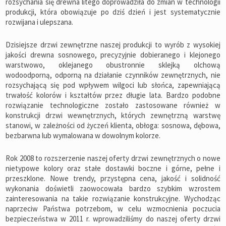
rozsychania się drewna litego doprowadziła do zmian w technologii
produkcji, która obowiązuje po dziś dzień i jest systematycznie
rozwijana i ulepszana.
Dzisiejsze drzwi zewnętrzne naszej produkcji to wyrób z wysokiej
jakości drewna sosnowego, precyzyjnie dobieranego i klejonego
warstwowo, oklejanego obustronnie sklejką olchową
wodoodporną, odporną na działanie czynników zewnętrznych, nie
rozsychającą się pod wpływem wilgoci lub słońca, zapewniającą
trwałość kolorów i kształtów przez długie lata. Bardzo podobne
rozwiązanie technologiczne zostało zastosowane również w
konstrukcji drzwi wewnętrznych, których zewnętrzną warstwę
stanowi, w zależności od życzeń klienta, obłoga: sosnowa, dębowa,
bezbarwna lub wymalowana w dowolnym kolorze.
Rok 2008 to rozszerzenie naszej oferty drzwi zewnętrznych o nowe
nietypowe kolory oraz stałe dostawki boczne i górne, pełne i
przeszklone. Nowe trendy, przystępna cena, jakość i solidność
wykonania doświetli zaowocowała bardzo szybkim wzrostem
zainteresowania na takie rozwiązanie konstrukcyjne. Wychodząc
naprzeciw Państwa potrzebom, w celu wzmocnienia poczucia
bezpieczeństwa w 2011 r. wprowadziliśmy do naszej oferty drzwi