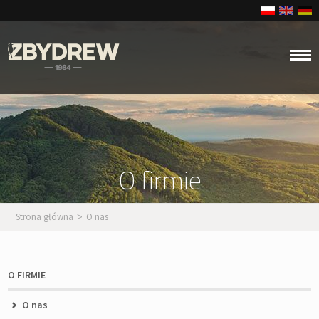
O firmie
Strona główna
O nas
>
O FIRMIE
O nas