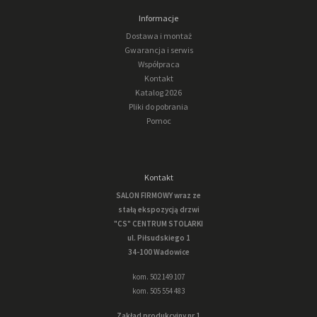
Informacje
Dostawa i montaż
Gwarancja i serwis
Współpraca
Kontakt
Katalog 2026
Pliki do pobrania
Pomoc
Kontakt
SALON FIRMOWY wraz ze
stałą ekspozycją drzwi
"CS" CENTRUM STOLARKI
ul. Piłsudskiego 1
34-100 Wadowice
kom. 502 149 107
kom. 505 554 483
Zakład produkcyjny nr 1