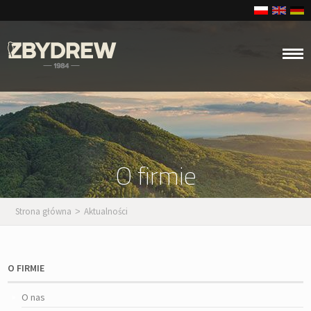
O firmie
Strona główna
Aktualności
>
O FIRMIE
O nas