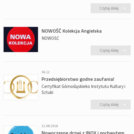
Czytaj dalej
NOWOŚĆ Kolekcja Angielska
NOWOŚĆ
Czytaj dalej
06.12
Przedsiębiorstwo godne zaufania!
Certyfikat Górnośląskieko Instytutu Kultury i
Sztuki
Czytaj dalej
21.08.2018
Nowoczesne drzwi z INOX i pochwytem