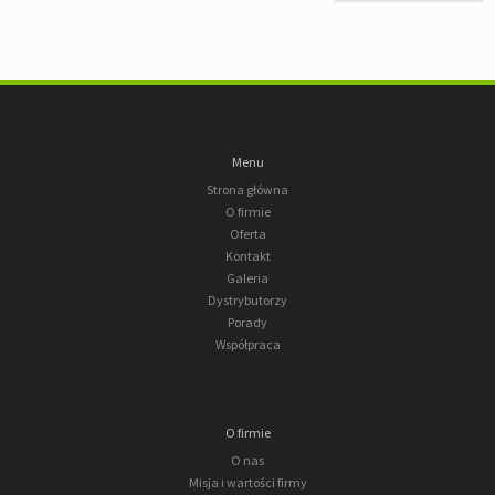
Menu
Strona główna
O firmie
Oferta
Kontakt
Galeria
Dystrybutorzy
Porady
Współpraca
O firmie
O nas
Misja i wartości firmy