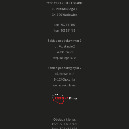
"CS" CENTRUM STOLARKI
ul. Piłsudskiego 1
34-100 Wadowice
kom. 502 149 107
kom. 505 554 483
Zakład produkcyjny nr 1
ul. Podstawie 2
34-100 Tomice
woj. małopolskie
Zakład produkcyjny nr 2
oś. Komanie 14
34-123 Chocznia
woj. małopolskie
Obsługa klienta:
kom. 501 687 399
kom. 504 484 616