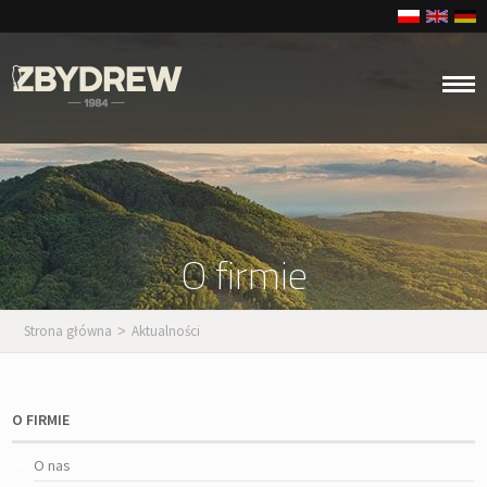
O firmie
Strona główna
Aktualności
>
O FIRMIE
O nas