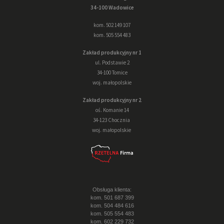
34-100 Wadowice
kom. 502 149 107
kom. 505 554 483
Zakład produkcyjny nr 1
ul. Podstawie 2
34-100 Tomice
woj. małopolskie
Zakład produkcyjny nr 2
oś. Komanie 14
34-123 Chocznia
woj. małopolskie
Obsługa klienta:
kom. 501 687 399
kom. 504 484 616
kom. 505 554 483
kom. 602 229 732