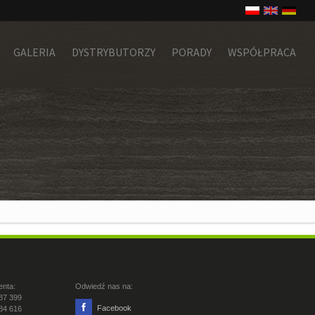
GALERIA
DYSTRYBUTORZY
PORADY
WSPÓŁPRACA
enta:
Odwiedź nas na:
87 399
Facebook
84 616