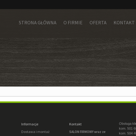
STRONA GŁÓWNA
O FIRMIE
OFERTA
KONTAKT
Informacje
Kontakt
Obsługa kli
kom. 501 6
Dostawa i montaż
SALON FIRMOWY wraz ze
kom. 504 4