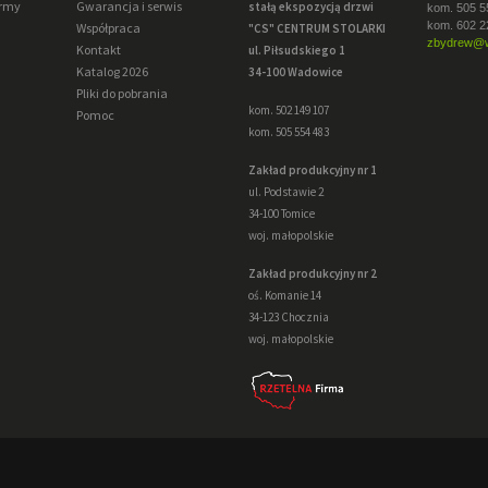
irmy
Gwarancja i serwis
stałą ekspozycją drzwi
kom. 505 5
kom. 602 2
Współpraca
"CS" CENTRUM STOLARKI
zbydrew@w
Kontakt
ul. Piłsudskiego 1
Katalog 2026
34-100 Wadowice
Pliki do pobrania
kom. 502 149 107
Pomoc
kom. 505 554 483
Zakład produkcyjny nr 1
ul. Podstawie 2
34-100 Tomice
woj. małopolskie
Zakład produkcyjny nr 2
oś. Komanie 14
34-123 Chocznia
woj. małopolskie