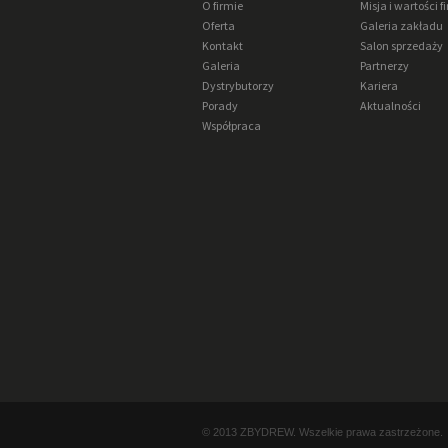
O firmie
Misja i wartości f
Oferta
Galeria zakładu
Kontakt
Salon sprzedaży
Galeria
Partnerzy
Dystrybutorzy
Kariera
Porady
Aktualności
Współpraca
© 2013 ZBYDREW. Wszelkie prawa zastrzeżone.