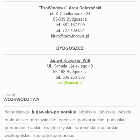
"ProWindows" Aron Dobrzyński
ul. K.Chodkiewicza 24
85-039 Bydgoszcz
tel. 881-137-990
tel. 727-409-094
biuro@prowindows.pl
BYDGOSZCZ
Janwit Krzysztof Witt
Ul. Kornela Ujejskiego 40
85-168 Bydgoszcz
tel. 606 250 336
witt@janwit.pl
powrót
WOJEWÓDZTWA
dolnośląskie
kujawsko-pomorskie
lubelskie
lubuskie
łódzkie
małopolskie
mazowieckie
opolskie
podkarpackie
podlaskie
pomorskie
śląskie
świętokrzyskie
warmińsko-mazurskie
wielkopolskie
zachodniopomorskie