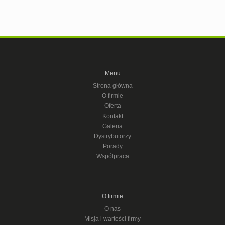
Menu
Strona główna
O firmie
Oferta
Kontakt
Galeria
Dystrybutorzy
Porady
Współpraca
O firmie
O nas
Misja i wartości firmy