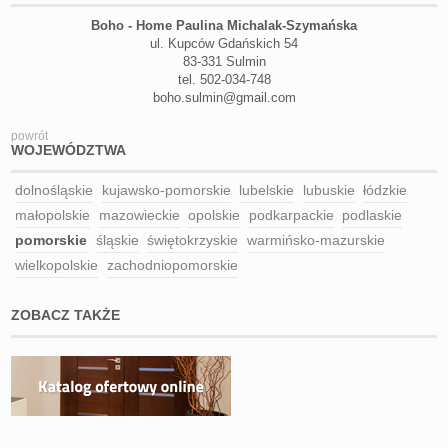
Boho - Home Paulina Michalak-Szymańska
ul. Kupców Gdańskich 54
83-331 Sulmin
tel. 502-034-748
boho.sulmin@gmail.com
powrót
WOJEWÓDZTWA
dolnośląskie
kujawsko-pomorskie
lubelskie
lubuskie
łódzkie
małopolskie
mazowieckie
opolskie
podkarpackie
podlaskie
pomorskie
śląskie
świętokrzyskie
warmińsko-mazurskie
wielkopolskie
zachodniopomorskie
ZOBACZ TAKŻE