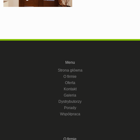
Menu
Strona główna
O firmie
Oferta
Kontakt
Galeria
Dystrybutorzy
Porady
Współpraca
O firmie