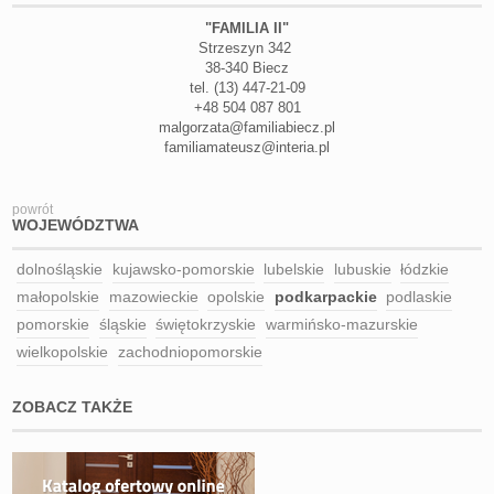
"FAMILIA II"
Strzeszyn 342
38-340 Biecz
tel. (13) 447-21-09
+48 504 087 801
malgorzata@familiabiecz.pl
familiamateusz@interia.pl
powrót
WOJEWÓDZTWA
dolnośląskie
kujawsko-pomorskie
lubelskie
lubuskie
łódzkie
małopolskie
mazowieckie
opolskie
podkarpackie
podlaskie
pomorskie
śląskie
świętokrzyskie
warmińsko-mazurskie
wielkopolskie
zachodniopomorskie
ZOBACZ TAKŻE