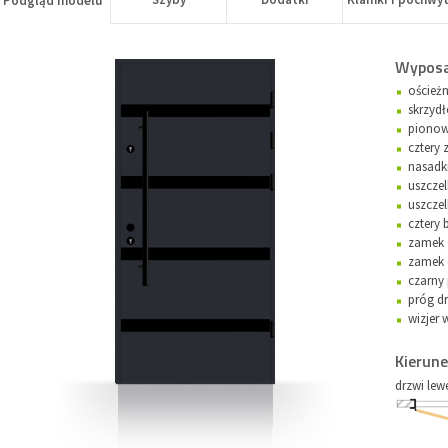
Podgląd modelu
Wyposa
oścież
skrzyd
pionow
cztery 
nasadk
uszcze
uszcze
cztery
zamek 
zamek d
czarny
próg d
wizjer 
Kierune
drzwi lew