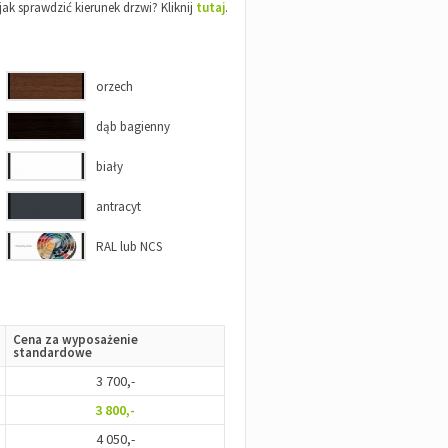
jak sprawdzić kierunek drzwi? Kliknij
tutaj
.
orzech
dąb bagienny
biały
antracyt
RAL lub NCS
Cena za wyposażenie
standardowe
3 700,-
3 800,-
4 050,-