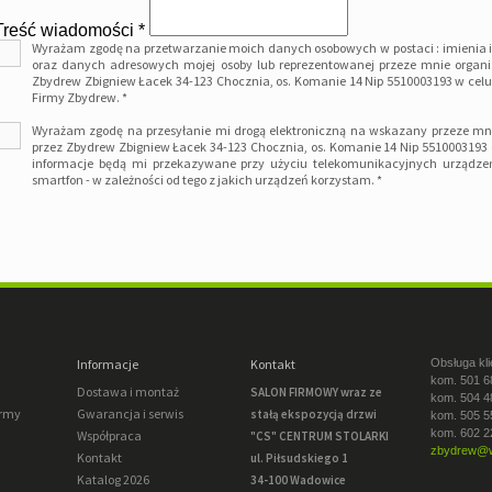
Treść wiadomości *
Wyrażam zgodę na przetwarzanie moich danych osobowych w postaci : imienia 
oraz danych adresowych mojej osoby lub reprezentowanej przeze mnie organiza
Zbydrew Zbigniew Łacek 34-123 Chocznia, os. Komanie 14 Nip 5510003193 w celu 
Firmy Zbydrew. *
Wyrażam zgodę na przesyłanie mi drogą elektroniczną na wskazany przeze mn
przez Zbydrew Zbigniew Łacek 34-123 Chocznia, os. Komanie 14 Nip 551000319
informacje będą mi przekazywane przy użyciu telekomunikacyjnych urządzeń
smartfon - w zależności od tego z jakich urządzeń korzystam. *
Informacje
Kontakt
Obsługa kli
kom. 501 6
Dostawa i montaż
SALON FIRMOWY wraz ze
kom. 504 4
irmy
Gwarancja i serwis
stałą ekspozycją drzwi
kom. 505 5
kom. 602 2
Współpraca
"CS" CENTRUM STOLARKI
zbydrew@w
Kontakt
ul. Piłsudskiego 1
Katalog 2026
34-100 Wadowice