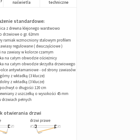
naświetla
techniczne
żenie standardowe:
nica z drewna klejonego warstwowo
ło drzwiowe o gr. 62mm
y ramiak wzmocniony stalowym profilem
zawiasy regulowane ( dwuczęściowe )
i na zawiasy w kolorze czarnym
lka na całym obwodzie ościeżnicy
lka na całym obwodzie skrzydła drzwiowego
 bolce antywłamaniowe - od strony zawiasów
górny z wkładką (3 klucze)
olny z wkładką (3 klucze)
 pochwyt o długości 120 cm
rewniany z uszczelką o wysokości 45 mm
w drzwiach pełnych
k otwierania drzwi
e
drzwi prawe