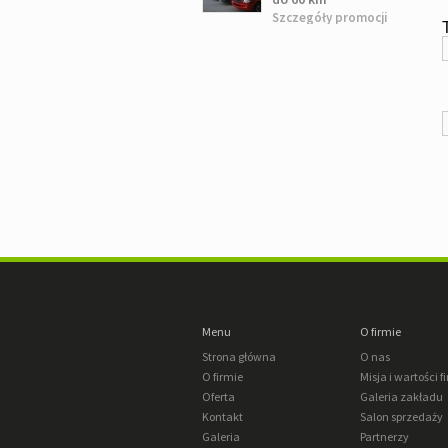
Szczegóły promocji
Menu
O firmie
Strona główna
O nas
O firmie
Misja i wartości f
Oferta
Galeria zakładu
Kontakt
Salon sprzedaży
Galeria
Partnerzy