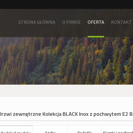
STRONA GŁÓWNA
O FIRMIE
OFERTA
KONTAKT
Drzwi zewnętrzne Kolekcja BLACK Inox z pochwytem E2 
Szyby
Dodatki
Klamki i pochwy