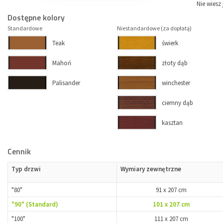
Nie wiesz 
Dostępne kolory
Standardowe
Niestandardowe (za dopłatą)
Teak
świerk
Mahoń
złoty dąb
Palisander
winchester
ciemny dąb
kasztan
Cennik
Typ drzwi
Wymiary zewnętrzne
"80"
91 x 207 cm
"90" (Standard)
101 x 207 cm
"100"
111 x 207 cm