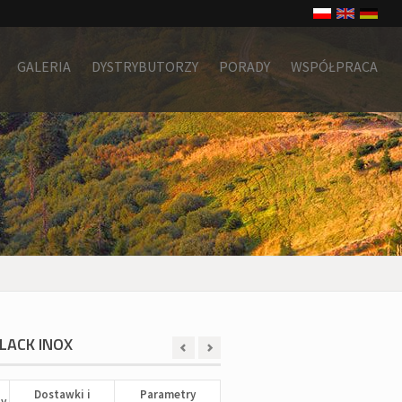
GALERIA
DYSTRYBUTORZY
PORADY
WSPÓŁPRACA
BLACK INOX
Dostawki i
Parametry
ty