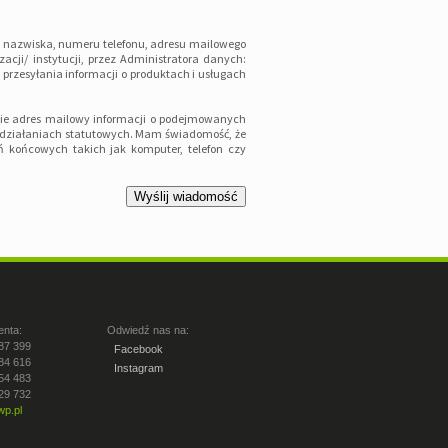
i nazwiska, numeru telefonu, adresu mailowego
cji/ instytucji, przez Administratora danych:
przesyłania informacji o produktach i usługach
ie adres mailowy informacji o podejmowanych
3 działaniach statutowych. Mam świadomość, że
 końcowych takich jak komputer, telefon czy
enta:
Odwiedź nas na:
87 399
Facebook
84 616
Instagram
54 483
29 732
p.pl