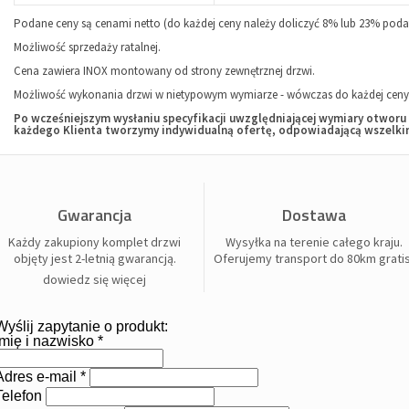
Podane ceny są cenami netto (do każdej ceny należy doliczyć 8% lub 23% podat
Możliwość sprzedaży ratalnej.
Cena zawiera INOX montowany od strony zewnętrznej drzwi.
Możliwość wykonania drzwi w nietypowym wymiarze - wówczas do każdej ceny n
Po wcześniejszym wysłaniu specyfikacji uwzględniającej wymiary otwor
każdego Klienta tworzymy indywidualną ofertę, odpowiadającą wszelk
Gwarancja
Dostawa
Każdy zakupiony komplet drzwi
Wysyłka na terenie całego kraju.
objęty jest 2-letnią gwarancją.
Oferujemy transport do 80km gratis
dowiedz się więcej
Wyślij zapytanie o produkt:
Imię i nazwisko *
Adres e-mail *
Telefon