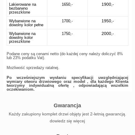
1900,-
Lakierowane na
1650,-
bezbarwno
przeszklone
1950,-
Wybarwione na
1700,-
dowolny kolor pełne
2000,-
Wybarwione na
1750,-
dowolny kolor
przeszklone
Podane ceny są cenami netto (do każdej ceny należy doliczyć 8%
lub 23% podatku Vat).
Możliwość sprzedaży ratalnej.
Po wcześniejszym wysłaniu specyfikacji uwzględniającej
wymiary otworu drzwiowego oraz model , dla każdego Klienta
tworzymy indywidualną ofertę , odpowiadającą wszelkim
oczekiwaniom.
Gwarancja
Każdy zakupiony komplet drzwi objęty jest 2-letnią gwarancją.
dowiedz się więcej