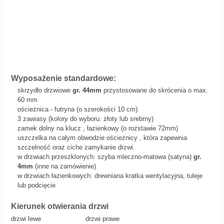
Wyposażenie standardowe:
skrzydło drzwiowe
gr. 44mm
przystosowane do skrócenia o max.
60 mm
ościeżnica - futryna (o szerokości 10 cm)
3 zawiasy (kolory do wyboru: złoty lub srebrny)
zamek dolny na klucz , łazienkowy (o rozstawie 72mm)
uszczelka na całym obwodzie ościeżnicy , która zapewnia
szczelność oraz ciche zamykanie drzwi.
w drzwiach przeszklonych: szyba mleczno-matowa (satyna)
gr.
4mm
(inne na zamówienie)
w drzwiach łazienkowych: drewniana kratka wentylacyjna, tuleje
lub podcięcie
Kierunek otwierania drzwi
drzwi lewe
drzwi prawe