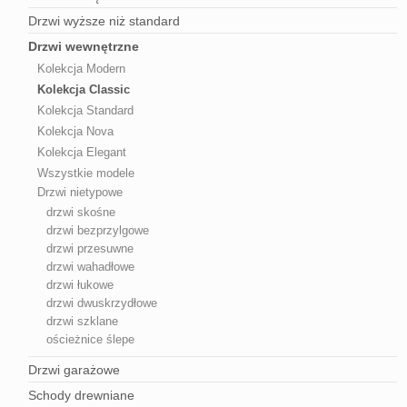
Drzwi wyższe niż standard
Drzwi wewnętrzne
Kolekcja Modern
Kolekcja Classic
Kolekcja Standard
Kolekcja Nova
Kolekcja Elegant
Wszystkie modele
Drzwi nietypowe
drzwi skośne
drzwi bezprzylgowe
drzwi przesuwne
drzwi wahadłowe
drzwi łukowe
drzwi dwuskrzydłowe
drzwi szklane
ościeżnice ślepe
Drzwi garażowe
Schody drewniane