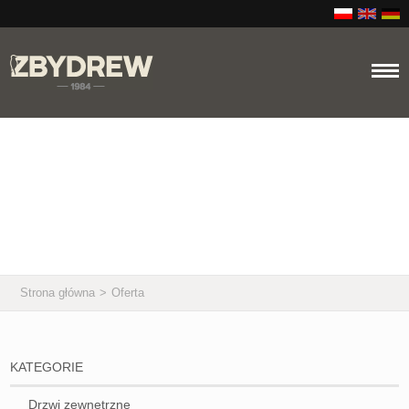
41
Oferta
Strona główna
>
Oferta
KATEGORIE
Drzwi zewnętrzne