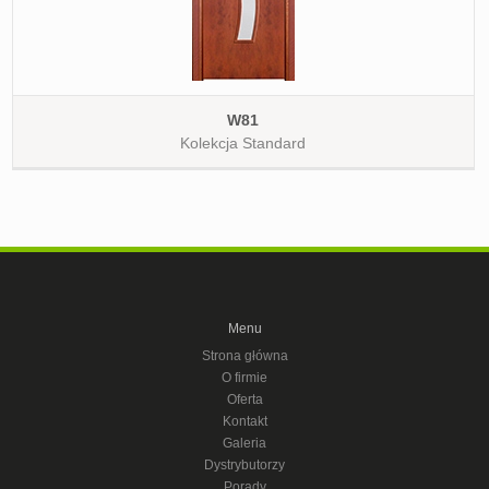
W81
Kolekcja Standard
Menu
Strona główna
O firmie
Oferta
Kontakt
Galeria
Dystrybutorzy
Porady