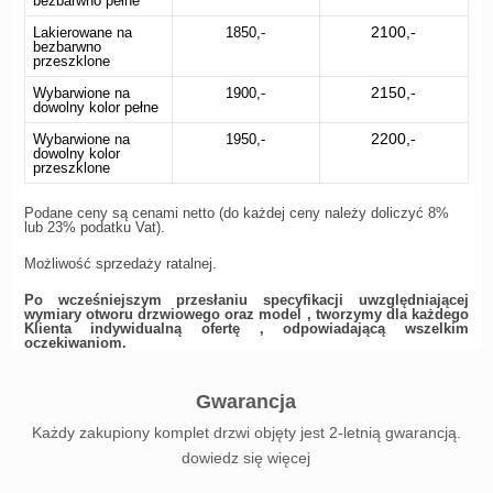
bezbarwno pełne
2100,-
Lakierowane na
1850,-
bezbarwno
przeszklone
2150,-
Wybarwione na
1900,-
dowolny kolor pełne
2200,-
Wybarwione na
1950,-
dowolny kolor
przeszklone
Podane ceny są cenami netto (do każdej ceny należy doliczyć 8%
lub 23% podatku Vat).
Możliwość sprzedaży ratalnej.
Po wcześniejszym przesłaniu specyfikacji uwzględniającej
wymiary otworu drzwiowego oraz model , tworzymy dla każdego
Klienta indywidualną ofertę , odpowiadającą wszelkim
oczekiwaniom.
Gwarancja
Każdy zakupiony komplet drzwi objęty jest 2-letnią gwarancją.
dowiedz się więcej