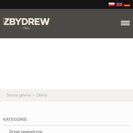
41
Oferta
Strona główna
>
Oferta
KATEGORIE
Drzwi zewnętrzne