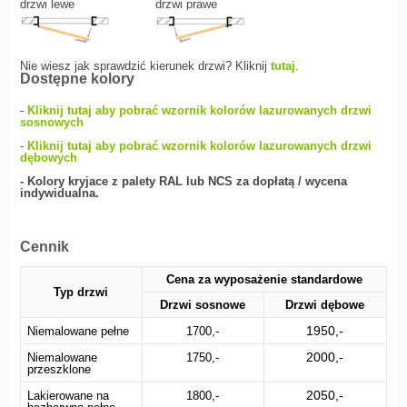
drzwi lewe
drzwi prawe
Nie wiesz jak sprawdzić kierunek drzwi? Kliknij
tutaj
.
Dostępne kolory
-
Kliknij tutaj aby pobrać wzornik kolorów lazurowanych drzwi
sosnowych
-
Kliknij tutaj aby pobrać wzornik kolorów lazurowanych drzwi
dębowych
- Kolory kryjace z palety RAL lub NCS za dopłatą / wycena
indywidualna.
Cennik
Cena za wyposażenie standardowe
Typ drzwi
Drzwi sosnowe
Drzwi dębowe
1950,-
Niemalowane pełne
1700,-
2000,-
Niemalowane
1750,-
przeszklone
2050,-
Lakierowane na
1800,-