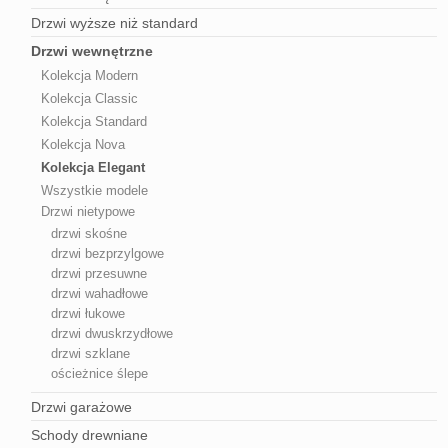
Drzwi wyższe niż standard
Drzwi wewnętrzne
Kolekcja Modern
Kolekcja Classic
Kolekcja Standard
Kolekcja Nova
Kolekcja Elegant
Wszystkie modele
Drzwi nietypowe
drzwi skośne
drzwi bezprzylgowe
drzwi przesuwne
drzwi wahadłowe
drzwi łukowe
drzwi dwuskrzydłowe
drzwi szklane
ościeżnice ślepe
Drzwi garażowe
Schody drewniane