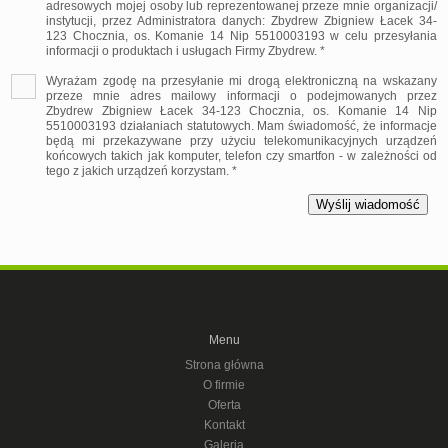
adresowych mojej osoby lub reprezentowanej przeze mnie organizacji/
instytucji, przez Administratora danych: Zbydrew Zbigniew Łacek 34-
123 Chocznia, os. Komanie 14 Nip 5510003193 w celu przesyłania
informacji o produktach i usługach Firmy Zbydrew. *
Wyrażam zgodę na przesyłanie mi drogą elektroniczną na wskazany
przeze mnie adres mailowy informacji o podejmowanych przez
Zbydrew Zbigniew Łacek 34-123 Chocznia, os. Komanie 14 Nip
5510003193 działaniach statutowych. Mam świadomość, że informacje
będą mi przekazywane przy użyciu telekomunikacyjnych urządzeń
końcowych takich jak komputer, telefon czy smartfon - w zależności od
tego z jakich urządzeń korzystam. *
Menu
Strona główna
O firmie
Oferta
Kontakt
Galeria