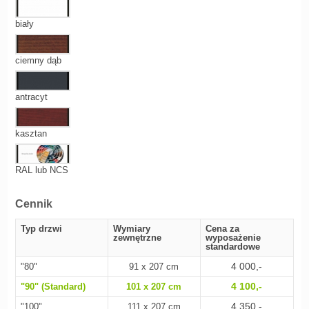
biały
ciemny dąb
antracyt
kasztan
RAL lub NCS
Cennik
Typ drzwi
Wymiary
Cena za
zewnętrzne
wyposażenie
standardowe
4 000,-
"80"
91 x 207 cm
4 100,-
"90" (Standard)
101 x 207 cm
4 350,-
"100"
111 x 207 cm