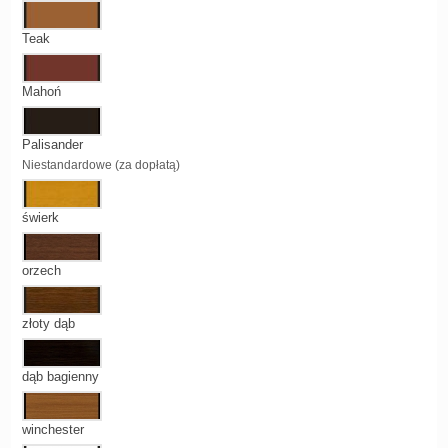
Teak
Mahoń
Palisander
Niestandardowe (za dopłatą)
świerk
orzech
złoty dąb
dąb bagienny
winchester