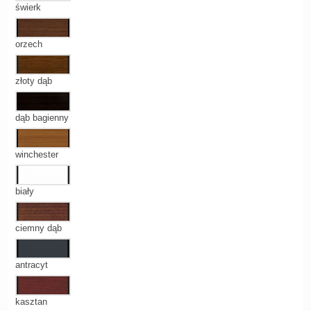
świerk
orzech
złoty dąb
dąb bagienny
winchester
biały
ciemny dąb
antracyt
kasztan