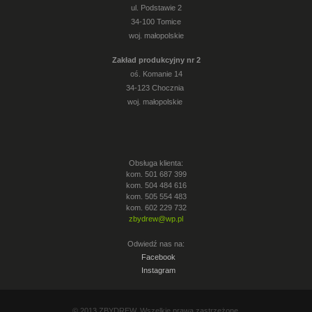
ul. Podstawie 2
34-100 Tomice
woj. małopolskie
Zakład produkcyjny nr 2
oś. Komanie 14
34-123 Chocznia
woj. małopolskie
Obsługa klienta:
kom. 501 687 399
kom. 504 484 616
kom. 505 554 483
kom. 602 229 732
zbydrew@wp.pl
Odwiedź nas na:
Facebook
Instagram
© 2013 ZBYDREW. Wszelkie prawa zastrzeżone.