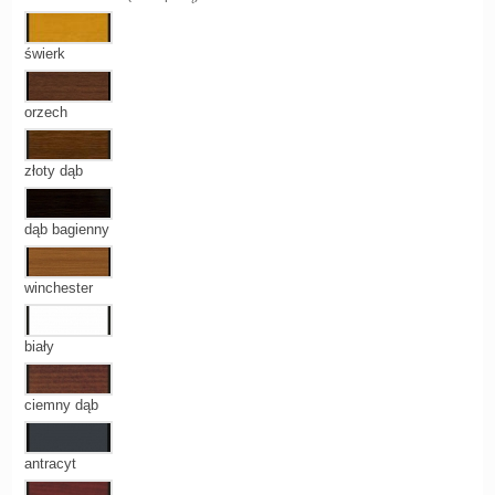
świerk
orzech
złoty dąb
dąb bagienny
winchester
biały
ciemny dąb
antracyt