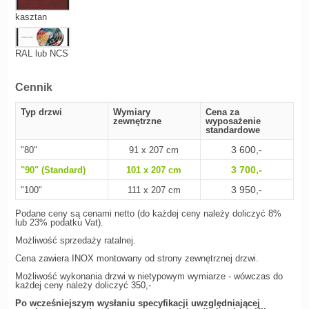
kasztan
RAL lub NCS
Cennik
Typ drzwi
Wymiary
Cena za
zewnętrzne
wyposażenie
standardowe
3 600,-
"80"
91 x 207 cm
3 700,-
"90" (Standard)
101 x 207 cm
3 950,-
"100"
111 x 207 cm
Podane ceny są cenami netto (do każdej ceny należy doliczyć 8%
lub 23% podatku Vat).
Możliwość sprzedaży ratalnej.
Cena zawiera INOX montowany od strony zewnętrznej drzwi.
Możliwość wykonania drzwi w nietypowym wymiarze - wówczas do
każdej ceny należy doliczyć 350,-
Po wcześniejszym wysłaniu specyfikacji uwzględniającej