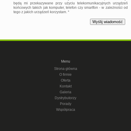
będą mi przekazywane przy użyciu telekomunikacyjnych urządzeń
końcowych takich jak komputer, telefon czy smartfon - w zależności od
tego z jakich urządzeń korzystam. *
Menu
Strona główna
O firmie
Oferta
Kontakt
Galeria
Dystrybutorzy
Porady
Współpraca